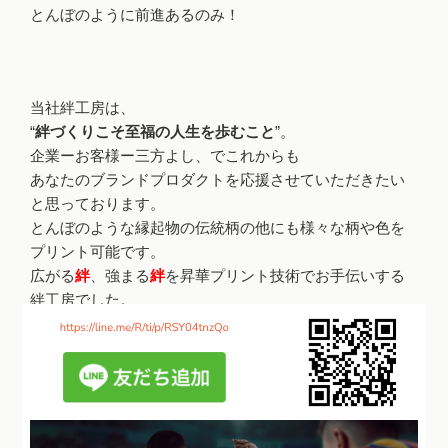
とんぼのように前進あるのみ！
当社絆工房は、
“
絆づくりこそ至福の人生を歩むこと
”。
企業ーお客様ー三方よし、でこれからも
あなたのブランドプロダクトを応援させていただきたい
と思っております。
とんぼのような縁起物の伝統柄の他にも様々な柄や色を
プリント可能です。
広がる
絆
、強まる
絆
を昇華プリント技術でお手伝いする
絆工房でした。