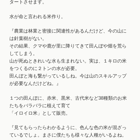
タートさせます。
水が命と言われる米作り。
『農業は林業と密接に関連性があるんだけど、今の山に
は針葉樹がない。
その結果、クマや鹿が里に降りてきて田んぼや畑を荒ら
してしまう。
山が死ぬときれいな水も生まれない。実は、１キロの米
をつくるのに２トンの水が必要。
田んぼと海も繋がっているしね。今は山のスキルアップ
が必要なんだけどね。』
１つの田んぼに、赤米、黒米、古代米など38種類のお米
たちをバラバラに植えて育て
「イロイロ米」として販売。
『見てもらったらわかるように、色んな色の米が混ざっ
ているでしょ。まさに僕たちも様々な人種がいるよね。