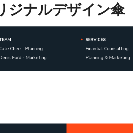
リジナルデザイン傘
TEAM
SERVICES
Kate Chee - Planning
Finantial Counsulting,
Denis Ford - Marketing
Planning & Marketing