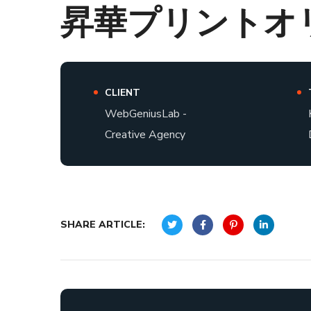
昇華プリントオ
CLIENT
WebGeniusLab -
Creative Agency
SHARE ARTICLE: